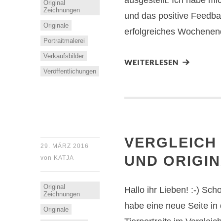
ausgestellt. Ich habe mi
Original
Zeichnungen
und das positive Feedba
Originale
erfolgreiches Wochene
Portraitmalerei
Verkaufsbilder
WEITERLESEN
Veröffentlichungen
VERGLEICH
29. MÄRZ 2016
UND ORIGI
von
KATJA
Original
Hallo ihr Lieben! :-) Sch
Zeichnungen
habe eine neue Seite in d
Originale