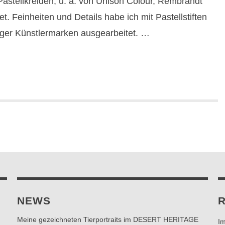
Pastellkreiden, u. a. von Unison Colour, Rembrandt
. Feinheiten und Details habe ich mit Pastellstiften
ger Künstlermarken ausgearbeitet. …
NEWS
R
Meine gezeichneten Tierportraits im DESERT HERITAGE
I