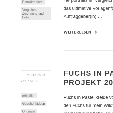
Tierportraits im Verglei
Portraitmalerei
das ultimative Vorlagenf
Vergleiche
Zeichnung und
Auftraggeber(in) …
Foto
WEITERLESEN
FUCHS IN P
30. MÄRZ 2015
PROJEKT 20
von
KATJA
erhältlich
Fuchs in Pastellkreide 
Geschenkideen
den Fuchs für mein Wildt
Originale